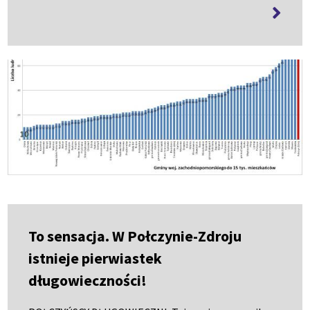
więcej
informa
To sensacja. W Połczynie-Zdroju
istnieje pierwiastek
długowieczności!