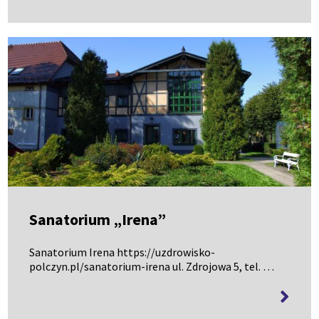
informa
Sanatorium „Irena”
Sanatorium Irena https://uzdrowisko-
polczyn.pl/sanatorium-irena ul. Zdrojowa 5, tel. 94
366 21 35
więcej
informa