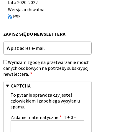
lata 2020-2022
Otworzy
Wersja archiwalna
się
RSS
w
nowym
oknie
ZAPISZ SIĘ DO NEWSLETTERA
Email
Wyrażam zgodę na przetwarzanie moich
danych osobowych na potrzeby subskrypcji
newslettera.
CAPTCHA
To pytanie sprawdza czy jesteś
człowiekiem i zapobiega wysyłaniu
spamu.
Zadanie matematyczne
1 + 0 =