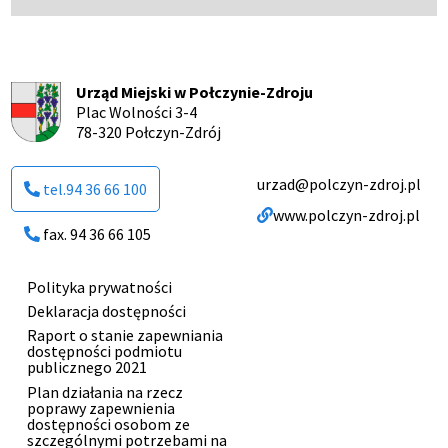
Urząd Miejski w Połczynie-Zdroju
Plac Wolności 3-4
78-320 Połczyn-Zdrój
urzad@polczyn-zdroj.pl
tel.94 36 66 100
www.polczyn-zdroj.pl
fax. 94 36 66 105
Polityka prywatności
Menu
Deklaracja dostępności
Raport o stanie zapewniania
dostępności podmiotu
stopki
publicznego 2021
Plan działania na rzecz
poprawy zapewnienia
dostępności osobom ze
szczególnymi potrzebami na