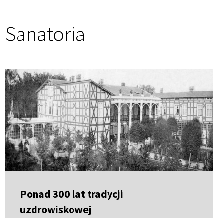
nawigacja
Ścieżka
Sanatoria
nawigacyjna
Ponad 300 lat tradycji
uzdrowiskowej