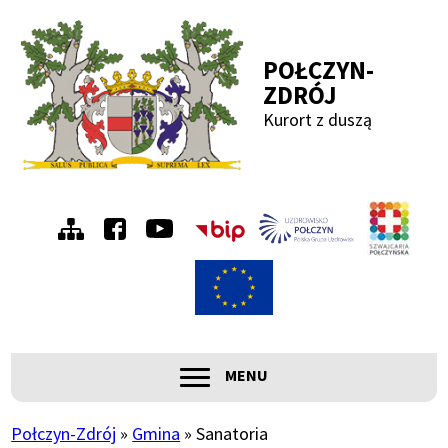
Przejdź
Przejdź
Przejdź
Przejdź
do
do
do
do
POŁCZYN-
menu
treści
wyszukiwania
stopki
ZDRÓJ
Kurort z duszą
Szwa
Menu
Połc
prawe
ROZWIŃ
MENU
Główna
Połczyn-Zdrój
Gmina
Sanatoria