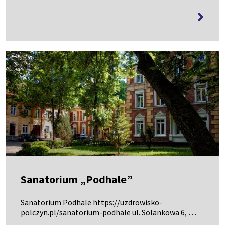
36 62 019, 696 495 133
więcej
informa
Sanatorium „Podhale”
Sanatorium Podhale https://uzdrowisko-
polczyn.pl/sanatorium-podhale ul. Solankowa 6, 94
366 24 05