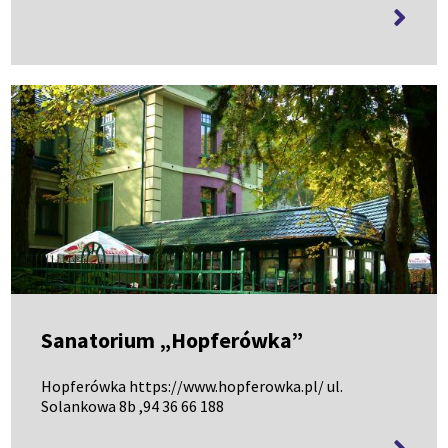
więcej
informa
Sanatorium „Hopferówka”
Hopferówka https://www.hopferowka.pl/ ul.
Solankowa 8b ,94 36 66 188
więcej