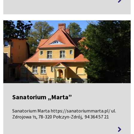
informa
Sanatorium „Marta”
Sanatorium Marta https://sanatoriummarta.pl/ ul.
Zdrojowa ½, 78-320 Połczyn-Zdrój, 94 364 57 21
więcej