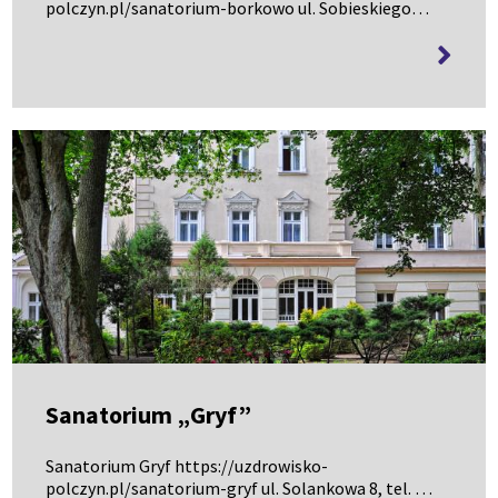
polczyn.pl/sanatorium-borkowo ul. Sobieskiego
13, tel.94 366 21 06
więcej
informa
Sanatorium „Gryf”
Sanatorium Gryf https://uzdrowisko-
polczyn.pl/sanatorium-gryf ul. Solankowa 8, tel. 94