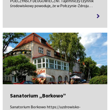
POŁCZYŃSCY DŁUGOWIECZNI. Tajemniczy czynnik
środowiskowy powoduje, że w Połczynie-Zdroju
dożycie stu lat jest kilkaset procent bardziej
więcej
prawdopodobne, niż gdzie indziej. – Nie wiemy, co
informa
to jest – kome…
Sanatorium „Borkowo”
Sanatorium Borkowo https://uzdrowisko-