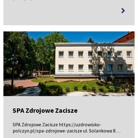
Sobieskiego 13, 94 366 2106
więcej
informa
SPA Zdrojowe Zacisze
SPA Zdrojowe Zacisze https://uzdrowisko-
polczyn.pl/spa-zdrojowe-zacisze ul. Solankowa 8,
94 366 2673