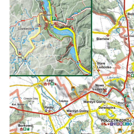
Show
Show
Show
Show