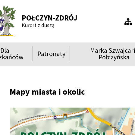
POŁCZYN-ZDRÓJ
Men
Kurort z duszą
praw
Dla
Marka Szwajcar
Patronaty
ń
Rozwiń
Rozwiń
zkańców
Połczyńska
menu
menu
Show
Show
Show
Mapy miasta i okolic
Show
Show
Show