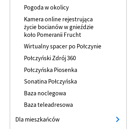
Pogoda w okolicy
Kamera online rejestrująca
życie bocianów w gnieździe
koło Pomeranii Frucht
Otworzy
Wirtualny spacer po Połczynie
się
Otworzy
Połczyński Zdrój 360
w
się
nowym
Połczyńska Piosenka
w
oknie
nowym
Sonatina Połczyńska
oknie
Baza noclegowa
Baza teleadresowa
Dla mieszkańców