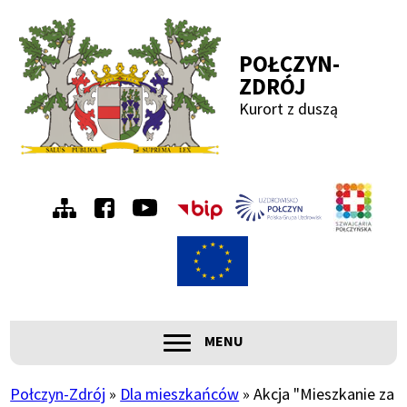
Przejdź
Przejdź
Przejdź
Przejdź
do
do
do
do
POŁCZYN-
menu
treści
wyszukiwania
stopki
ZDRÓJ
Kurort z duszą
Menu
Szwa
Połc
prawe
ROZWIŃ
MENU
Główna
nawigacja
Połczyn-Zdrój
Dla mieszkańców
Akcja "Mieszkanie za