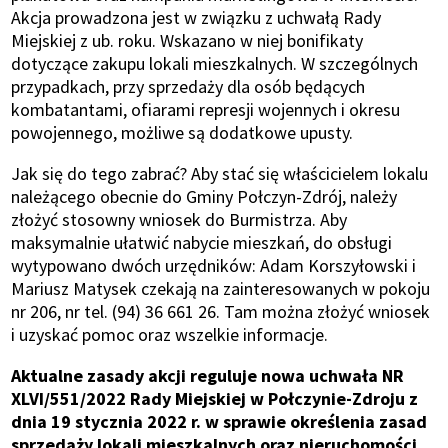
Akcja prowadzona jest w związku z uchwałą Rady
Miejskiej z ub. roku. Wskazano w niej bonifikaty
dotyczące zakupu lokali mieszkalnych. W szczególnych
przypadkach, przy sprzedaży dla osób będących
kombatantami, ofiarami represji wojennych i okresu
powojennego, możliwe są dodatkowe upusty.
Jak się do tego zabrać? Aby stać się właścicielem lokalu
należącego obecnie do Gminy Połczyn-Zdrój, należy
złożyć stosowny wniosek do Burmistrza. Aby
maksymalnie ułatwić nabycie mieszkań, do obsługi
wytypowano dwóch urzędników: Adam Korszyłowski i
Mariusz Matysek czekają na zainteresowanych w pokoju
nr 206, nr tel. (94) 36 661 26. Tam można złożyć wniosek
i uzyskać pomoc oraz wszelkie informacje.
Aktualne zasady akcji reguluje nowa uchwała NR
XLVI/551/2022 Rady Miejskiej w Połczynie-Zdroju z
dnia 19 stycznia 2022 r. w sprawie określenia zasad
sprzedaży lokali mieszkalnych oraz nieruchomości