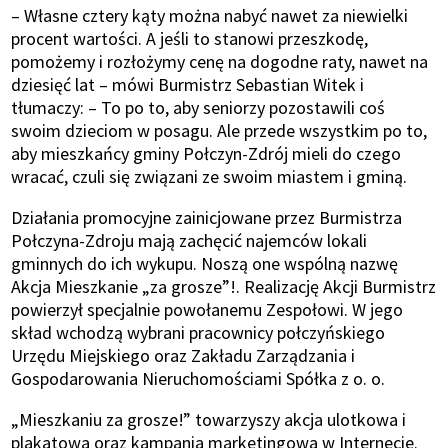
– Własne cztery kąty można nabyć nawet za niewielki
procent wartości. A jeśli to stanowi przeszkodę,
pomożemy i rozłożymy cenę na dogodne raty, nawet na
dziesięć lat – mówi Burmistrz Sebastian Witek i
tłumaczy: – To po to, aby seniorzy pozostawili coś
swoim dzieciom w posagu. Ale przede wszystkim po to,
aby mieszkańcy gminy Połczyn-Zdrój mieli do czego
wracać, czuli się związani ze swoim miastem i gminą.
Działania promocyjne zainicjowane przez Burmistrza
Połczyna-Zdroju mają zachęcić najemców lokali
gminnych do ich wykupu. Noszą one wspólną nazwę
Akcja Mieszkanie „za grosze”!. Realizację Akcji Burmistrz
powierzył specjalnie powołanemu Zespołowi. W jego
skład wchodzą wybrani pracownicy połczyńskiego
Urzędu Miejskiego oraz Zakładu Zarządzania i
Gospodarowania Nieruchomościami Spółka z o. o.
„Mieszkaniu za grosze!” towarzyszy akcja ulotkowa i
plakatowa oraz kampania marketingowa w Internecie.