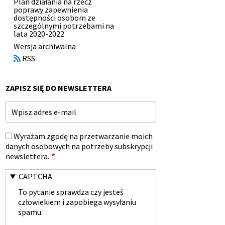
Plan działania na rzecz
poprawy zapewnienia
dostępności osobom ze
szczególnymi potrzebami na
lata 2020-2022
Otworzy
Wersja archiwalna
się
RSS
w
nowym
oknie
ZAPISZ SIĘ DO NEWSLETTERA
Email
Wyrażam zgodę na przetwarzanie moich
danych osobowych na potrzeby subskrypcji
newslettera.
CAPTCHA
To pytanie sprawdza czy jesteś
człowiekiem i zapobiega wysyłaniu
spamu.