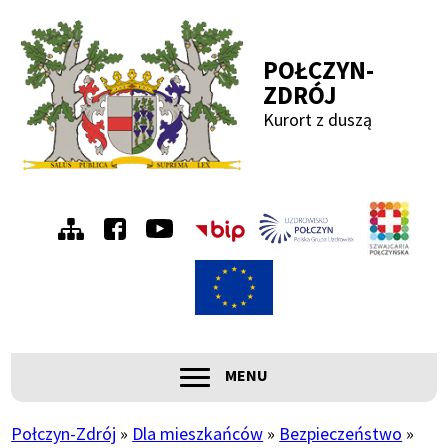
Przejdź
Przejdź
Przejdź
Przejdź
do
do
do
do
POŁCZYN-
menu
treści
wyszukiwania
stopki
ZDRÓJ
Kurort z duszą
Menu
Szwa
Połc
prawe
ROZWIŃ
MENU
Główna
nawigacja
Połczyn-Zdrój
Dla mieszkańców
Bezpieczeństwo