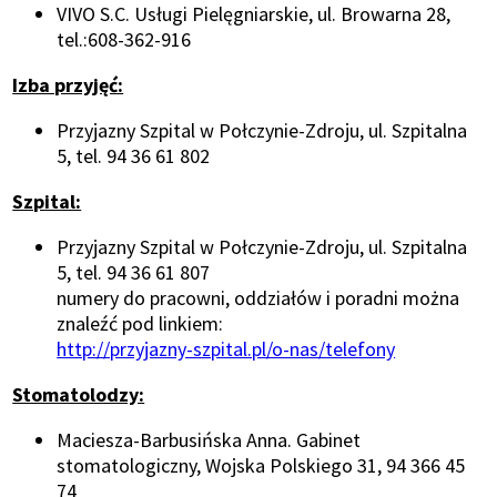
VIVO S.C. Usługi Pielęgniarskie, ul. Browarna 28,
tel.:608-362-916
Izba przyjęć:
Przyjazny Szpital w Połczynie-Zdroju, ul. Szpitalna
5, tel. 94 36 61 802
Szpital:
Przyjazny Szpital w Połczynie-Zdroju, ul. Szpitalna
5, tel. 94 36 61 807
numery do pracowni, oddziałów i poradni można
znaleźć pod linkiem:
Otworzy
http://przyjazny-szpital.pl/o-nas/telefony
się
Stomatolodzy:
w
nowym
Maciesza-Barbusińska Anna. Gabinet
oknie
stomatologiczny, Wojska Polskiego 31, 94 366 45
74