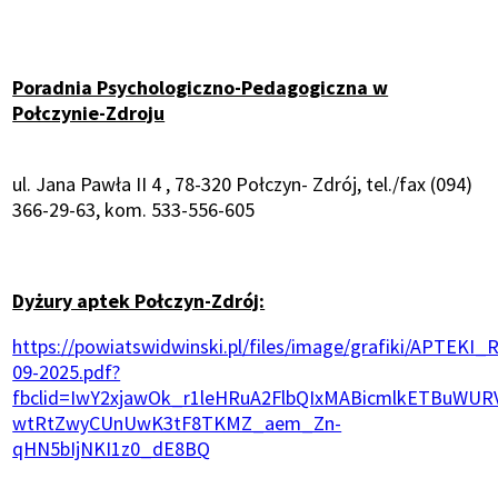
Poradnia Psychologiczno-Pedagogiczna w
Połczynie-Zdroju
ul. Jana Pawła II 4 , 78-320 Połczyn- Zdrój, tel./fax (094)
366-29-63, kom. 533-556-605
Dyżury aptek Połczyn-Zdrój:
Otworzy
https://powiatswidwinski.pl/files/image/grafiki/APT
się
09-2025.pdf?
w
fbclid=IwY2xjawOk_r1leHRuA2FlbQIxMABicmlkETBu
nowym
wtRtZwyCUnUwK3tF8TKMZ_aem_Zn-
oknie
qHN5bIjNKI1z0_dE8BQ