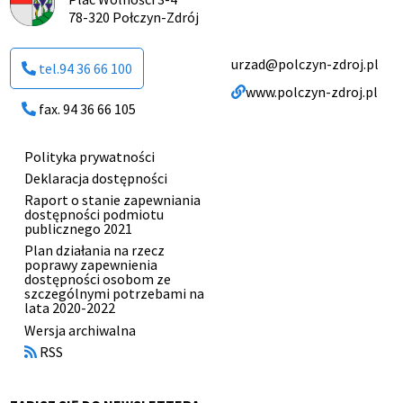
78-320 Połczyn-Zdrój
urzad@polczyn-zdroj.pl
tel.94 36 66 100
www.polczyn-zdroj.pl
fax. 94 36 66 105
Polityka prywatności
Menu
Deklaracja dostępności
stopki
Raport o stanie zapewniania
dostępności podmiotu
publicznego 2021
Plan działania na rzecz
poprawy zapewnienia
dostępności osobom ze
szczególnymi potrzebami na
lata 2020-2022
Otworzy
Wersja archiwalna
się
RSS
w
nowym
oknie