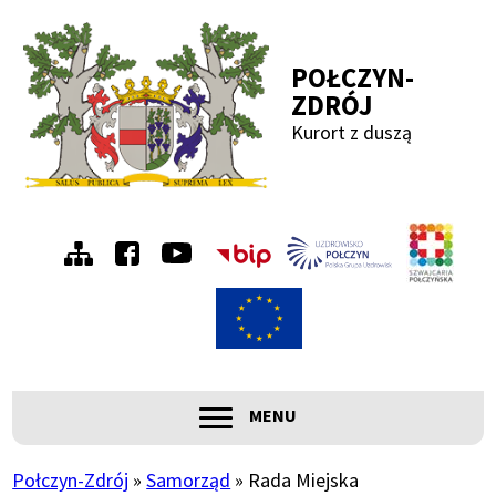
Przejdź
Przejdź
Przejdź
Przejdź
do
do
do
do
POŁCZYN-
menu
treści
wyszukiwania
stopki
ZDRÓJ
Kurort z duszą
Menu
Szwa
Połc
prawe
ROZWIŃ
MENU
Główna
nawigacja
Połczyn-Zdrój
Samorząd
Rada Miejska