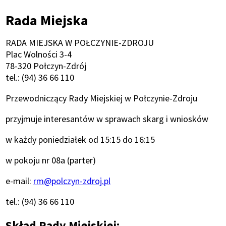
Ścieżka
Rada Miejska
nawigacyjna
RADA MIEJSKA W POŁCZYNIE-ZDROJU
Plac Wolności 3-4
78-320 Połczyn-Zdrój
tel.: (94) 36 66 110
Przewodniczący Rady Miejskiej w Połczynie-Zdroju
przyjmuje interesantów w sprawach skarg i wniosków
w każdy poniedziałek od 15:15 do 16:15
w pokoju nr 08a (parter)
e-mail:
rm@polczyn-zdroj.pl
tel.: (94) 36 66 110
Skład Rady Miejskiej: