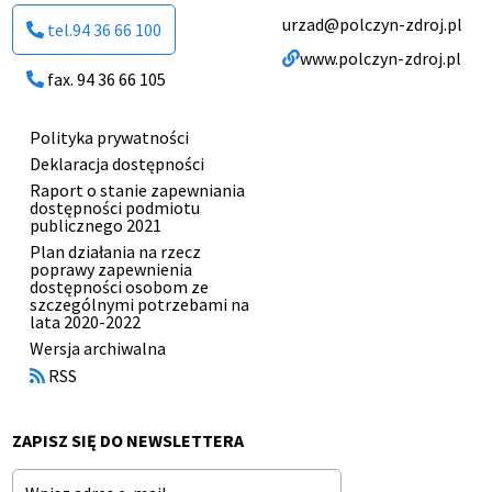
urzad@polczyn-zdroj.pl
tel.94 36 66 100
www.polczyn-zdroj.pl
fax. 94 36 66 105
Polityka prywatności
Menu
Deklaracja dostępności
stopki
Raport o stanie zapewniania
dostępności podmiotu
publicznego 2021
Plan działania na rzecz
poprawy zapewnienia
dostępności osobom ze
szczególnymi potrzebami na
lata 2020-2022
Otworzy
Wersja archiwalna
się
RSS
w
nowym
oknie
ZAPISZ SIĘ DO NEWSLETTERA
Email