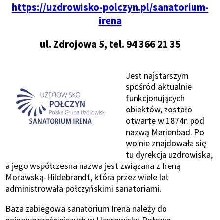
Otworzy
https://uzdrowisko-polczyn.pl/sanatorium-
się
irena
w
ul. Zdrojowa 5, tel. 94 366 21 35
nowym
oknie
Jest najstarszym
spośród aktualnie
funkcjonujących
obiektów, zostało
otwarte w 1874r. pod
nazwą Marienbad. Po
wojnie znajdowała się
tu dyrekcja uzdrowiska,
a jego współczesna nazwa jest związana z Ireną
Morawską-Hildebrandt, która przez wiele lat
administrowała połczyńskimi sanatoriami.
Baza zabiegowa sanatorium Irena należy do
najnowocześniejszych w Uzdrowisku Połczyn.