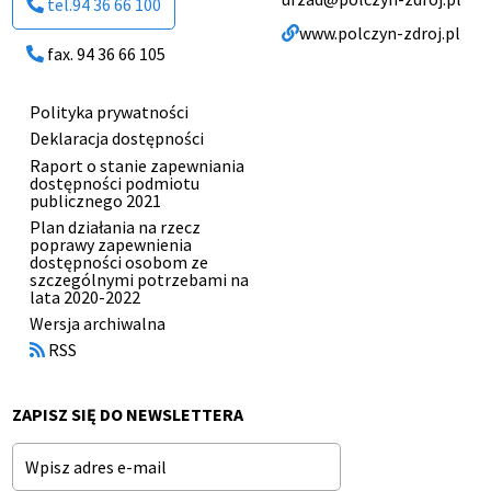
tel.94 36 66 100
www.polczyn-zdroj.pl
fax. 94 36 66 105
Polityka prywatności
Menu
Deklaracja dostępności
stopki
Raport o stanie zapewniania
dostępności podmiotu
publicznego 2021
Plan działania na rzecz
poprawy zapewnienia
dostępności osobom ze
szczególnymi potrzebami na
lata 2020-2022
Otworzy
Wersja archiwalna
się
RSS
w
nowym
oknie
ZAPISZ SIĘ DO NEWSLETTERA
Email