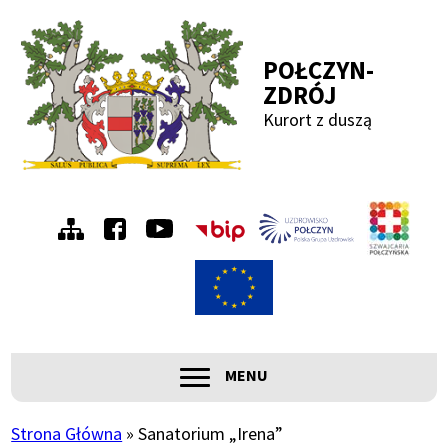
Przejdź
Przejdź
Przejdź
Przejdź
do
do
do
do
POŁCZYN-
menu
treści
wyszukiwania
stopki
ZDRÓJ
Kurort z duszą
Menu
Szwa
Połc
prawe
ROZWIŃ
MENU
Główna
nawigacja
Strona Główna
Sanatorium „Irena”