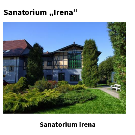
Ścieżka
Sanatorium „Irena”
nawigacyjna
Sanatorium Irena