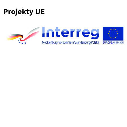
Ścieżka
Projekty UE
nawigacyjna