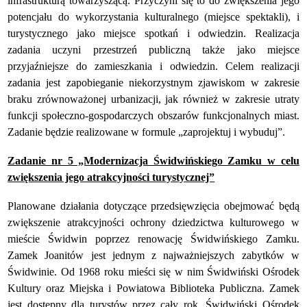
infrastrukturą towarzyszącą. Przyczyni się to do zwiększenia jego
potencjału do wykorzystania kulturalnego (miejsce spektakli), i
turystycznego jako miejsce spotkań i odwiedzin. Realizacja
zadania uczyni przestrzeń publiczną także jako miejsce
przyjaźniejsze do zamieszkania i odwiedzin. Celem realizacji
zadania jest zapobieganie niekorzystnym zjawiskom w zakresie
braku zrównoważonej urbanizacji, jak również w zakresie utraty
funkcji społeczno-gospodarczych obszarów funkcjonalnych miast.
Zadanie będzie realizowane w formule „zaprojektuj i wybuduj”.
Zadanie nr 5 „Modernizacja Świdwińskiego Zamku w celu
zwiększenia jego atrakcyjności turystycznej”
Planowane działania dotyczące przedsięwzięcia obejmować będą
zwiększenie atrakcyjności ochrony dziedzictwa kulturowego w
mieście Świdwin poprzez renowację Świdwińskiego Zamku.
Zamek Joanitów jest jednym z najważniejszych zabytków w
Świdwinie. Od 1968 roku mieści się w nim Świdwiński Ośrodek
Kultury oraz Miejska i Powiatowa Biblioteka Publiczna. Zamek
jest dostępny dla turystów przez cały rok. Świdwiński Ośrodek