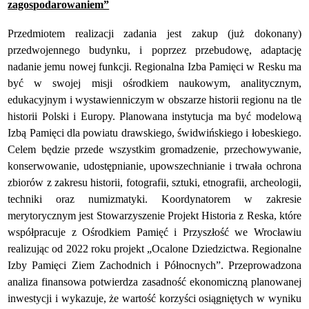
zagospodarowaniem”
Przedmiotem realizacji zadania jest zakup (już dokonany)
przedwojennego budynku, i poprzez przebudowę, adaptację
nadanie jemu nowej funkcji. Regionalna Izba Pamięci w Resku ma
być w swojej misji ośrodkiem naukowym, analitycznym,
edukacyjnym i wystawienniczym w obszarze historii regionu na tle
historii Polski i Europy. Planowana instytucja ma być modelową
Izbą Pamięci dla powiatu drawskiego, świdwińskiego i łobeskiego.
Celem będzie przede wszystkim gromadzenie, przechowywanie,
konserwowanie, udostępnianie, upowszechnianie i trwała ochrona
zbiorów z zakresu historii, fotografii, sztuki, etnografii, archeologii,
techniki oraz numizmatyki. Koordynatorem w zakresie
merytorycznym jest Stowarzyszenie Projekt Historia z Reska, które
współpracuje z Ośrodkiem Pamięć i Przyszłość we Wrocławiu
realizując od 2022 roku projekt „Ocalone Dziedzictwa. Regionalne
Izby Pamięci Ziem Zachodnich i Północnych”. Przeprowadzona
analiza finansowa potwierdza zasadność ekonomiczną planowanej
inwestycji i wykazuje, że wartość korzyści osiągniętych w wyniku