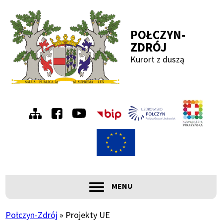
Przejdź
Przejdź
Przejdź
Przejdź
do
do
do
do
POŁCZYN-
menu
treści
wyszukiwania
stopki
ZDRÓJ
Kurort z duszą
Menu
Szwa
Połc
prawe
ROZWIŃ
MENU
Główna
nawigacja
Połczyn-Zdrój
Projekty UE