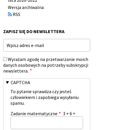
lata 2020-2022
Otworzy
Wersja archiwalna
się
RSS
w
nowym
oknie
ZAPISZ SIĘ DO NEWSLETTERA
Email
Wyrażam zgodę na przetwarzanie moich
danych osobowych na potrzeby subskrypcji
newslettera.
CAPTCHA
To pytanie sprawdza czy jesteś
człowiekiem i zapobiega wysyłaniu
spamu.
Zadanie matematyczne
3 + 6 =