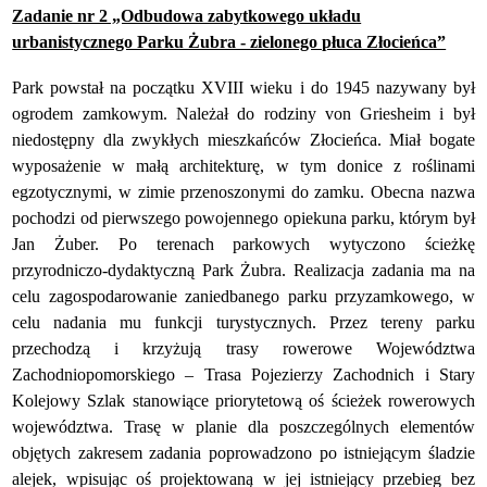
Zadanie nr 2 „Odbudowa zabytkowego układu
urbanistycznego Parku Żubra - zielonego płuca Złocieńca”
Park powstał na początku XVIII wieku i do 1945 nazywany był
ogrodem zamkowym. Należał do rodziny von Griesheim i był
niedostępny dla zwykłych mieszkańców Złocieńca. Miał bogate
wyposażenie w małą architekturę, w tym donice z roślinami
egzotycznymi, w zimie przenoszonymi do zamku. Obecna nazwa
pochodzi od pierwszego powojennego opiekuna parku, którym był
Jan Żuber. Po terenach parkowych wytyczono ścieżkę
przyrodniczo-dydaktyczną Park Żubra. Realizacja zadania ma na
celu zagospodarowanie zaniedbanego parku przyzamkowego, w
celu nadania mu funkcji turystycznych. Przez tereny parku
przechodzą i krzyżują trasy rowerowe Województwa
Zachodniopomorskiego – Trasa Pojezierzy Zachodnich i Stary
Kolejowy Szlak stanowiące priorytetową oś ścieżek rowerowych
województwa. Trasę w planie dla poszczególnych elementów
objętych zakresem zadania poprowadzono po istniejącym śladzie
alejek, wpisując oś projektowaną w jej istniejący przebieg bez