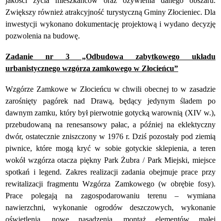
jakości życia mieszkańców oraz ożywienia danego obszaru.
Zwiększy również atrakcyjność turystyczną Gminy Złocieniec.
Dla
inwestycji wykonano dokumentację projektową i wydano decyzję
pozwolenia na budowę.
Zadanie nr 3 „Odbudowa zabytkowego układu
urbanistycznego wzgórza zamkowego w Złocieńcu”
Wzgórze Zamkowe w Złocieńcu w chwili obecnej to w zasadzie
zarośnięty pagórek nad Drawą, będący jedynym śladem po
dawnym zamku, który był pierwotnie gotycką warownią (XIV w.),
przebudowaną na renesansowy pałac, a później na eklektyczny
dwór, ostatecznie zniszczony w 1976 r. Dziś pozostały pod ziemią
piwnice, które mogą kryć w sobie gotyckie sklepienia, a teren
wokół wzgórza otacza piękny Park Żubra / Park Miejski, miejsce
spotkań i legend. Zakres realizacji zadania obejmuje prace przy
rewitalizacji fragmentu Wzgórza Zamkowego (w obrębie fosy).
Prace polegają na zagospodarowaniu terenu – wymiana
nawierzchni, wykonanie ogrodów deszczowych, wykonanie
oświetlenia, nowe nasadzenia, montaż elementów małej