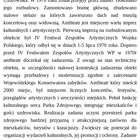
Uzdrowiska. W 1970 roku został przejęty przez miasto. Dokonano
jego rozbudowy. Zamontowano bramę główną, zbudowano
stalowe stelaże na których zawieszono dach nad muszlą
koncertową oraz widownią. Amfiteatr jest miejscem wielu imprez
kulturalnych i artystycznych. Pierwszą imprezą na rozbudowanym
obiekcie był IV Festiwal Zespołów Artystycznych Wojska
Polskiego, który odbył się w dniach 1-5 lipca 1970 roku. Dopiero
przed IV Festiwalem Zespołów Artystycznych WP w 1970r
amfiteatr doczekał się zadaszenia. Z uwagi na stan techniczny
obiektu, w szczególności stalowej konstrukcji zadaszenia obiekt
wymaga przebudowy i modernizacji zgodnie z zaleceniami
Wojewódzkiego Konserwatora zabytków. Amfiteatr który mieścił
2000 miejsc, był miejscem licznych koncertów, festynów,
przeglądów artystycznych i uroczystości miejskich. Pełnił funkcję
kulturalnego serca Parku Zdrojowego, integrując mieszkańców i
gości uzdrowiska. Realizacja zadania uczyni przestrzeń parku
zdrojowego bardziej przyjazną i atrakcyjniejszą zarówno dla
mieszkańców, turystów i kuracjuszy. Zwiększy się potencjał do
organizacji wydarzeń kulturalnych, jej promocji i ochrony. Zadanie