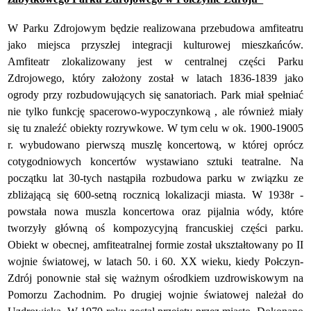
W Parku Zdrojowym będzie realizowana przebudowa amfiteatru
jako miejsca przyszłej integracji kulturowej mieszkańców.
Amfiteatr zlokalizowany jest w centralnej części Parku
Zdrojowego, który założony został w latach 1836-1839 jako
ogrody przy rozbudowujących się sanatoriach. Park miał spełniać
nie tylko funkcję spacerowo-wypoczynkową , ale również miały
się tu znaleźć obiekty rozrywkowe. W tym celu w ok. 1900-19005
r. wybudowano pierwszą muszlę koncertową, w której oprócz
cotygodniowych koncertów wystawiano sztuki teatralne. Na
początku lat 30-tych nastąpiła rozbudowa parku w związku ze
zbliżającą się 600-setną rocznicą lokalizacji miasta. W 1938r -
powstała nowa muszla koncertowa oraz pijalnia wódy, które
tworzyły główną oś kompozycyjną francuskiej części parku.
Obiekt w obecnej, amfiteatralnej formie został ukształtowany po II
wojnie światowej, w latach 50. i 60. XX wieku, kiedy Połczyn-
Zdrój ponownie stał się ważnym ośrodkiem uzdrowiskowym na
Pomorzu Zachodnim. Po drugiej wojnie światowej należał do