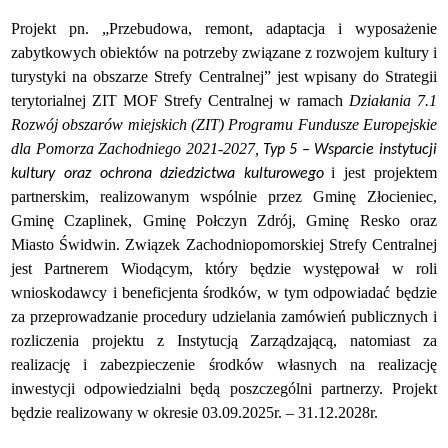
Projekt pn. „Przebudowa, remont, adaptacja i wyposażenie
zabytkowych obiektów na potrzeby związane z rozwojem kultury i
turystyki na obszarze Strefy Centralnej” jest wpisany do Strategii
terytorialnej ZIT MOF Strefy Centralnej w ramach
Działania 7.1
Rozwój obszarów miejskich
(ZIT)
Programu Fundusze Europejskie
dla Pomorza Zachodniego 2021-2027,
Typ 5 – Wsparcie instytucji
i jest projektem
kultury oraz ochrona dziedzictwa kulturowego
partnerskim, realizowanym wspólnie przez Gminę Złocieniec,
Gminę Czaplinek, Gminę Połczyn Zdrój, Gminę Resko oraz
Miasto Świdwin. Związek Zachodniopomorskiej Strefy Centralnej
jest Partnerem Wiodącym, który będzie występował w roli
wnioskodawcy i beneficjenta środków, w tym odpowiadać będzie
za przeprowadzanie procedury udzielania zamówień publicznych i
rozliczenia projektu z Instytucją Zarządzającą, natomiast za
realizację i zabezpieczenie środków własnych na realizację
inwestycji odpowiedzialni będą poszczególni partnerzy. Projekt
będzie realizowany w okresie 03.09.2025r. – 31.12.2028r.