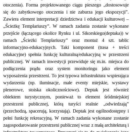
otoczenia). Forma projektowanego ciągu pieszego „dostosowuje
się do zabytkowego otoczenia i nie zaburza jego ekspozycji”.
Zawiera element interpretacji dziedzictwa i edukacji kulturowej –
„Ścieżkę Templariuszy”. W ramach zadania zostanie wykonane
przejście (łączącego okolice Rynku i ul. Sikorskiego(deptaka)) w
ramach „Ścieżki Templariuszy” oraz montaż 4 szt. tablic
informacyjno-edukacyjnych. Taki komponent (trasa + treści
edukacyjne) spełnia funkcję kulturalną/edukacyjną w przestrzeni
publicznej. W ramach inwestycji przewiduje się m.in. miejsca do
podłączenia prądu oraz system monitoringu jako element
wyposażenia przestrzeni. To jest typowa infrastruktura wspierająca
wydarzenia (np. iluminacje, małe eventy miejskie, wystawy
plenerowe, stoiska okolicznościowe). Deptak jest również
obiektem turystycznym, ponieważ to element śródmiejskiej
przestrzeni publicznej, którą turyści realnie „odwiedzają”
(przechodzą, spacerują, korzystają). Deptak jest ogólnodostępny i
pełni funkcję rekreacyjną. W ramach zadania wykonane zostanie
zagospodarowanie przestrzeni publicznej wraz z małą architekturą i