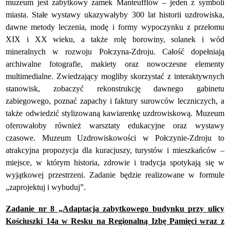
muzeum jest zabytkowy zamek Manteufflów – jeden z symboli
miasta. Stałe wystawy ukazywałyby 300 lat historii uzdrowiska,
dawne metody leczenia, modę i formy wypoczynku z przełomu
XIX i XX wieku, a także rolę borowiny, solanek i wód
mineralnych w rozwoju Połczyna-Zdroju. Całość dopełniają
archiwalne fotografie, makiety oraz nowoczesne elementy
multimedialne. Zwiedzający mogliby skorzystać z interaktywnych
stanowisk, zobaczyć rekonstrukcję dawnego gabinetu
zabiegowego, poznać zapachy i faktury surowców leczniczych, a
także odwiedzić stylizowaną kawiarenkę uzdrowiskową. Muzeum
oferowałoby również warsztaty edukacyjne oraz wystawy
czasowe. Muzeum Uzdrowiskowości w Połczynie-Zdroju to
atrakcyjna propozycja dla kuracjuszy, turystów i mieszkańców –
miejsce, w którym historia, zdrowie i tradycja spotykają się w
wyjątkowej przestrzeni. Zadanie będzie realizowane w formule
„zaprojektuj i wybuduj”.
Zadanie nr 8 „Adaptacja zabytkowego budynku przy ulicy
Kościuszki 14a w Resku na Regionalną Izbę Pamięci wraz z