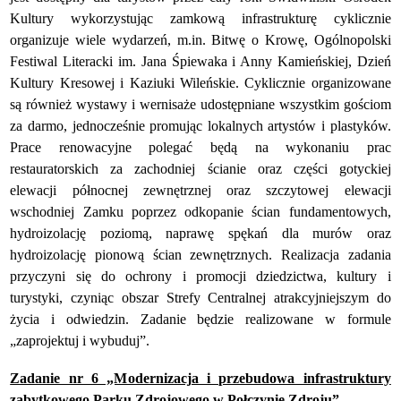
Kultury wykorzystując zamkową infrastrukturę cyklicznie
organizuje wiele wydarzeń, m.in. Bitwę o Krowę, Ogólnopolski
Festiwal Literacki im. Jana Śpiewaka i Anny Kamieńskiej, Dzień
Kultury Kresowej i Kaziuki Wileńskie. Cyklicznie organizowane
są również wystawy i wernisaże udostępniane wszystkim gościom
za darmo, jednocześnie promując lokalnych artystów i plastyków.
Prace renowacyjne polegać będą na wykonaniu prac
restauratorskich za zachodniej ścianie oraz części gotyckiej
elewacji północnej zewnętrznej oraz szczytowej elewacji
wschodniej Zamku poprzez odkopanie ścian fundamentowych,
hydroizolację poziomą, naprawę spękań dla murów oraz
hydroizolację pionową ścian zewnętrznych. Realizacja zadania
przyczyni się do ochrony i promocji dziedzictwa, kultury i
turystyki, czyniąc obszar Strefy Centralnej atrakcyjniejszym do
życia i odwiedzin. Zadanie będzie realizowane w formule
„zaprojektuj i wybuduj”.
Zadanie nr 6 „Modernizacja i przebudowa infrastruktury
zabytkowego Parku Zdrojowego w Połczynie Zdroju”