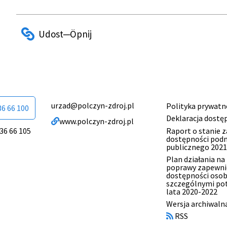
urzad@polczyn-zdroj.pl
Polityka prywatn
Menu
36 66 100
Deklaracja dostę
www.polczyn-zdroj.pl
stopki
Raport o stanie 
 36 66 105
dostępności pod
publicznego 2021
Plan działania na
poprawy zapewni
dostępności oso
szczególnymi po
lata 2020-2022
Otworzy
Wersja archiwaln
się
RSS
w