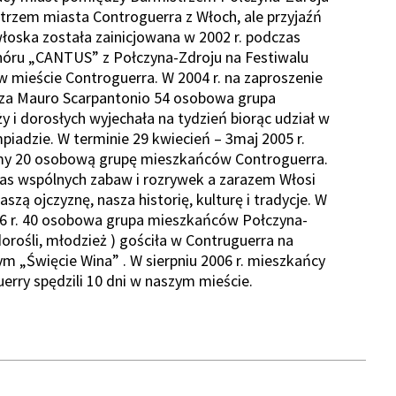
trzem miasta Controguerra z Włoch, ale przyjaźń
łoska została zainicjowana w 2002 r. podczas
hóru „CANTUS” z Połczyna-Zdroju na Festiwalu
 mieście Controguerra. W 2004 r. na zaproszenie
rza Mauro Scarpantonio 54 osobowa grupa
y i dorosłych wyjechała na tydzień biorąc udział w
mpiadzie. W terminie 29 kwiecień – 3maj 2005 r.
śmy 20 osobową grupę mieszkańców Controguerra.
zas wspólnych zabaw i rozrywek a zarazem Włosi
aszą ojczyznę, nasza historię, kulturę i tradycje. W
06 r. 40 osobowa grupa mieszkańców Połczyna-
dorośli, młodzież ) gościła w Contruguerra na
m „Święcie Wina” . W sierpniu 2006 r. mieszkańcy
erry spędzili 10 dni w naszym mieście.