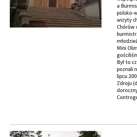
a Burmis
polsko-w
wizyty c
Chórów w
Show
burmist
młodzież
Mini Oli
gościli
Był to c
poznali n
lipcu 20
Zdroju (
doroczny
Controgu
Show