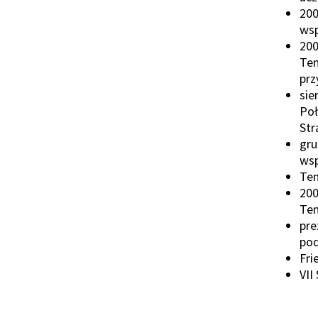
Show
200
wsp
Show
200
Tem
Show
prz
sie
Show
Poł
Str
gru
Show
wsp
Tem
200
Tem
pre
pod
Fri
VII