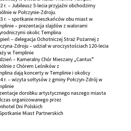
2 r. – Jubileusz 5-lecia przyjaźni obchodzimy
ólnie w Połczynie-Zdroju.
3 r. – spotkanie mieszkańców obu miast w
plinie – prezentacja slajdów z walorami
yrodniczymi okolic Templina
rpień – delegacja Ochotniczej Straż Pożarnej z
czyna-Zdroju – udział w uroczystościach 120-lecia
aży w Templinie
dzień – Kameralny Chór Mieszany „Cantus”
ólnie z Chórem Leśników z
plina dają koncerty w Templinie i okolicy
4 r. – wizyta sołtysów z gminy Połczyn-Zdrój w
plinie
zentacje dorobku artystycznego naszego miasta
czas organizowanego przez
enhotel Dni Polskich
 Spotkanie Miast Partnerskich