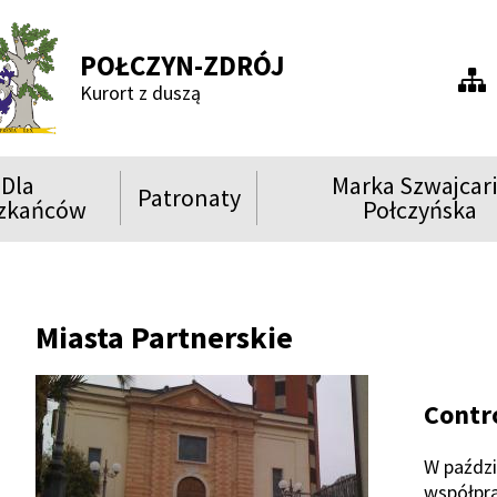
POŁCZYN-ZDRÓJ
Men
Kurort z duszą
praw
Dla
Marka Szwajcar
Patronaty
ń
Rozwiń
Rozwiń
zkańców
Połczyńska
menu
menu
Show
Show
Show
Miasta Partnerskie
Show
Contr
W paździ
współpr