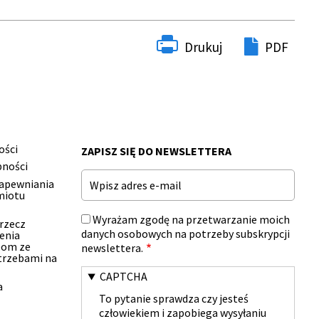
Drukuj
PDF
ości
ZAPISZ SIĘ DO NEWSLETTERA
pności
Email
zapewniania
miotu
Wyrażam zgodę na przetwarzanie moich
 rzecz
danych osobowych na potrzeby subskrypcji
enia
bom ze
newslettera.
trzebami na
CAPTCHA
a
To pytanie sprawdza czy jesteś
człowiekiem i zapobiega wysyłaniu