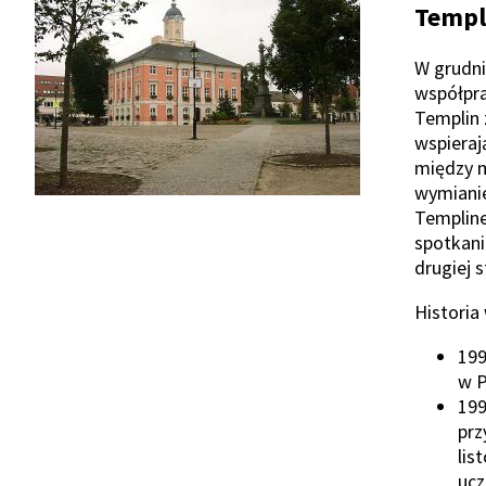
Templ
W grudni
współpra
Templin 
wspieraj
między m
wymianie
Templin
spotkani
drugiej s
Historia
199
Show
w P
199
pr
Show
lis
ucz