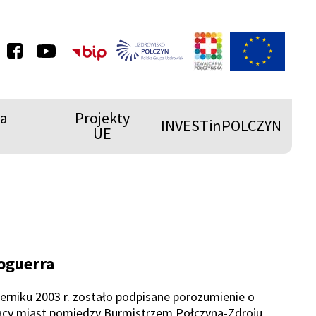
u
Szwajcaria
Połczyńska
e
ia
Projekty
INVESTinPOLCZYN
Rozwiń
Rozwiń
UE
menu
menu
Show
Show
oguerra
erniku 2003 r. zostało podpisane porozumienie o
acy miast pomiędzy Burmistrzem Połczyna-Zdroju