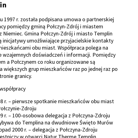
in
u 1997 r. została podpisana umowa o partnerskiej
cy pomiędzy gminą Połczyn-Zdrój i miastem
z Niemiec. Gmina Połczyn-Zdrój i miasto Templin
ą inicjatywy umożliwiające przyjacielskie kontakty
ieszkańcami obu miast. Współpraca polega na
 wzajemnych doświadczeń i informacji. Pomiędzy
em a Połczynem co roku organizowane są
a większych grup mieszkańców raz po jednej raz po
tronie granicy.
 współpracy
8 r. – pierwsze spotkanie mieszkańców obu miast
ołczynie-Zdroju
9 r. – 100-osobowa delegacja z Połczyna-Zdroju
zybywa do Templina na dwudniowe Święto Murów
topad 2000 r. – delegacja z Połczyna-Zdroju
estniczy w otwarci Natur Therme Templin