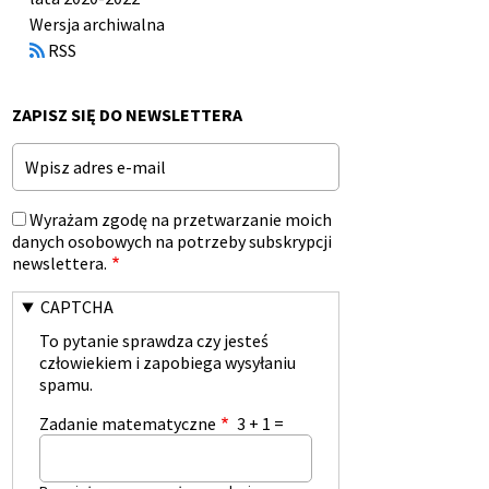
Otworzy
Wersja archiwalna
się
RSS
w
nowym
oknie
ZAPISZ SIĘ DO NEWSLETTERA
Email
Wyrażam zgodę na przetwarzanie moich
danych osobowych na potrzeby subskrypcji
newslettera.
CAPTCHA
To pytanie sprawdza czy jesteś
człowiekiem i zapobiega wysyłaniu
spamu.
Zadanie matematyczne
3 + 1 =