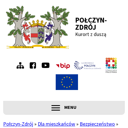
Przejdź
Przejdź
Przejdź
Przejdź
do
do
do
do
POŁCZYN-
menu
treści
wyszukiwania
stopki
ZDRÓJ
Kurort z duszą
Menu
Szwa
Połc
prawe
ROZWIŃ
MENU
Główna
nawigacja
Połczyn-Zdrój
Dla mieszkańców
Bezpieczeństwo