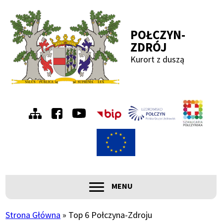
Przejdź
Przejdź
Przejdź
Przejdź
do
do
do
do
POŁCZYN-
menu
treści
wyszukiwania
stopki
ZDRÓJ
Kurort z duszą
Menu
Szwa
Połc
prawe
ROZWIŃ
MENU
Główna
nawigacja
Strona Główna
Top 6 Połczyna-Zdroju