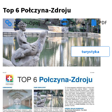
Ścieżka
Top 6 Połczyna-Zdroju
nawigacyjna
Drukuj
PDF
turystyka