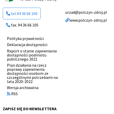
urzad@polczyn-zdroj.pl
tel.94 36 66 100
www.polczyn-zdroj.pl
fax. 94 36 66 105
Polityka prywatności
Menu
Deklaracja dostępności
stopki
Raport o stanie zapewniania
dostępności podmiotu
publicznego 2021
Plan działania na rzecz
poprawy zapewnienia
dostępności osobom ze
szczególnymi potrzebami na
lata 2020-2022
Otworzy
Wersja archiwalna
się
RSS
w
nowym
oknie
ZAPISZ SIĘ DO NEWSLETTERA