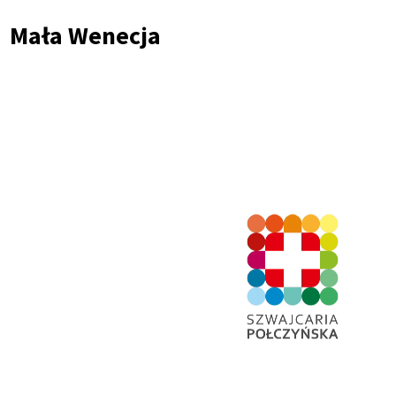
Ścieżka
Mała Wenecja
nawigacyjna
Plik
Video