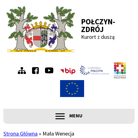
Przejdź
Przejdź
Przejdź
Przejdź
do
do
do
do
POŁCZYN-
menu
treści
wyszukiwania
stopki
ZDRÓJ
Kurort z duszą
Menu
Szwa
Połc
prawe
ROZWIŃ
MENU
Główna
nawigacja
Strona Główna
Mała Wenecja