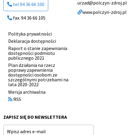
urzad@polczyn-zdroj.pl
tel.94 36 66 100
www.polczyn-zdroj.pl
fax. 94 36 66 105
Polityka prywatności
Menu
Deklaracja dostępności
stopki
Raport o stanie zapewniania
dostępności podmiotu
publicznego 2021
Plan działania na rzecz
poprawy zapewnienia
dostępności osobom ze
szczególnymi potrzebami na
lata 2020-2022
Otworzy
Wersja archiwalna
się
RSS
w
nowym
oknie
ZAPISZ SIĘ DO NEWSLETTERA
Email