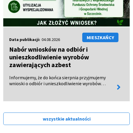
MIESZKAŃCY
Data publikacji:
04.08.2026
Nabór wniosków na odbiór i
unieszkodliwienie wyrobów
zawierających azbest
Informujemy, że do końca sierpnia przyjmujemy
wnioski o odbiór i unieszkodliwienie wyrobów
więcej
zawierających azbest. Wnioski można: - odebrać w
informa
Urzędzie Miejskim w Połczynie-Zdroju, - pobrać ze
strony BIP…
wszystkie aktualności