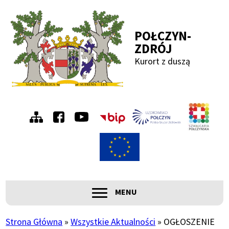
Przejdź
Przejdź
Przejdź
Przejdź
do
do
do
do
POŁCZYN-
menu
treści
wyszukiwania
stopki
ZDRÓJ
Kurort z duszą
Menu
Szwa
Połc
prawe
ROZWIŃ
MENU
Główna
nawigacja
Strona Główna
Wszystkie Aktualności
OGŁOSZENIE