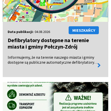
MIESZKAŃCY
Data publikacji:
04.08.2026
Defibrylatory dostępne na terenie
miasta i gminy Połczyn-Zdrój
Informujemy, że na terenie naszego miasta i gminy
dostępne są publiczne automatyczne defibrylatory
więcej
zewnętrzne (AED), czynne całodobowo – 24 godziny
informa
na dobę, 7 dni w tygodniu. Urządzenia te mogą
uratow…