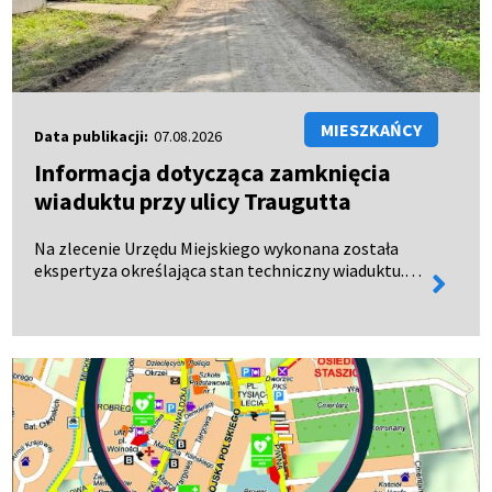
MIESZKAŃCY
Data publikacji:
07.08.2026
Informacja dotycząca zamknięcia
wiaduktu przy ulicy Traugutta
Na zlecenie Urzędu Miejskiego wykonana została
ekspertyza określająca stan techniczny wiaduktu.
więcej
Dokument oficjalnie wpłynął do urzędu 28 lipca 2026
informa
roku. Wyniki ekspertyzy wykazały, że wiadukt
kolejow…