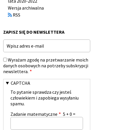
lata 2020-2022
Otworzy
Wersja archiwalna
się
RSS
w
nowym
oknie
ZAPISZ SIĘ DO NEWSLETTERA
Email
Wyrażam zgodę na przetwarzanie moich
danych osobowych na potrzeby subskrypcji
newslettera.
CAPTCHA
To pytanie sprawdza czy jesteś
człowiekiem i zapobiega wysyłaniu
spamu.
Zadanie matematyczne
5 + 0 =