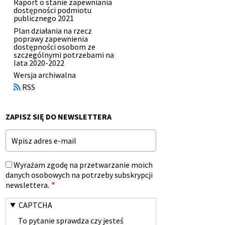
Raport o stanie zapewniania
dostępności podmiotu
publicznego 2021
Plan działania na rzecz
poprawy zapewnienia
dostępności osobom ze
szczególnymi potrzebami na
lata 2020-2022
Otworzy
Wersja archiwalna
się
RSS
w
nowym
oknie
ZAPISZ SIĘ DO NEWSLETTERA
Email
Wyrażam zgodę na przetwarzanie moich
danych osobowych na potrzeby subskrypcji
newslettera.
CAPTCHA
To pytanie sprawdza czy jesteś