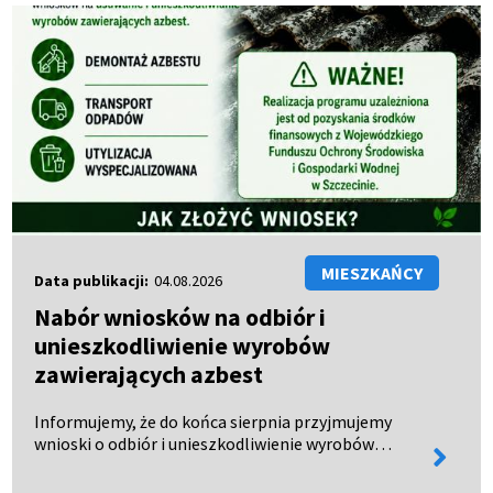
MIESZKAŃCY
Data publikacji:
04.08.2026
Nabór wniosków na odbiór i
unieszkodliwienie wyrobów
zawierających azbest
Informujemy, że do końca sierpnia przyjmujemy
wnioski o odbiór i unieszkodliwienie wyrobów
więcej
zawierających azbest. Wnioski można: - odebrać w
informa
Urzędzie Miejskim w Połczynie-Zdroju, - pobrać ze