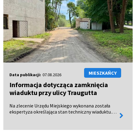
MIESZKAŃCY
Data publikacji:
07.08.2026
Informacja dotycząca zamknięcia
wiaduktu przy ulicy Traugutta
Na zlecenie Urzędu Miejskiego wykonana została
ekspertyza określająca stan techniczny wiaduktu.
więcej
Dokument oficjalnie wpłynął do urzędu 28 lipca 2026
informa
roku. Wyniki ekspertyzy wykazały, że wiadukt
kolejow…