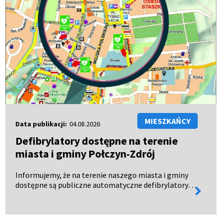
MIESZKAŃCY
Data publikacji:
04.08.2026
Defibrylatory dostępne na terenie
miasta i gminy Połczyn-Zdrój
Informujemy, że na terenie naszego miasta i gminy
dostępne są publiczne automatyczne defibrylatory
więcej
zewnętrzne (AED), czynne całodobowo – 24 godziny
informa
na dobę, 7 dni w tygodniu. Urządzenia te mogą
uratow…