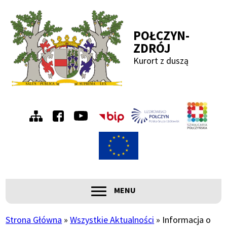
Przejdź
Przejdź
Przejdź
Przejdź
do
do
do
do
POŁCZYN-
menu
treści
wyszukiwania
stopki
ZDRÓJ
Kurort z duszą
Menu
Szwa
Połc
prawe
ROZWIŃ
MENU
Główna
nawigacja
Strona Główna
Wszystkie Aktualności
Informacja o