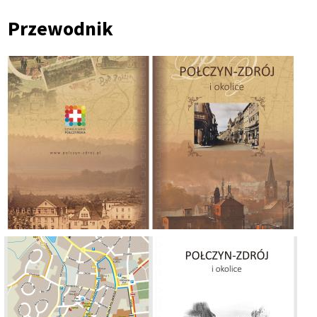
Ścieżka
Przewodnik
nawigacyjna