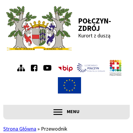
Przejdź
Przejdź
Przejdź
Przejdź
do
do
do
do
POŁCZYN-
menu
treści
wyszukiwania
stopki
ZDRÓJ
Kurort z duszą
Menu
Szwa
Połc
prawe
ROZWIŃ
MENU
Główna
nawigacja
Strona Główna
Przewodnik