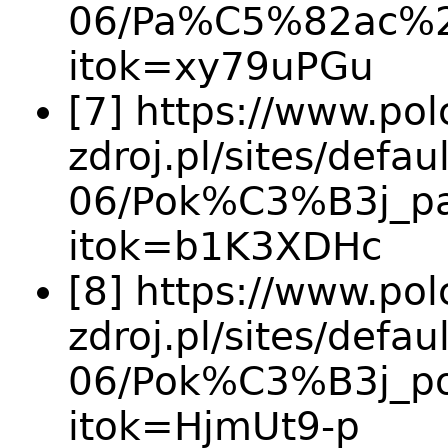
06/Pa%C5%82ac%20
itok=xy79uPGu
[7] https://www.pol
zdroj.pl/sites/defau
06/Pok%C3%B3j_pa
itok=b1K3XDHc
[8] https://www.pol
zdroj.pl/sites/defau
06/Pok%C3%B3j_po
itok=HjmUt9-p