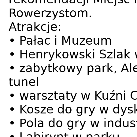
Rowerzystom.
Atrakcje:
• Pałac i Muzeum
• Henrykowski Szlak
• zabytkowy park, Al
tunel
• warsztaty w Kuźni 
• Kosze do gry w dys
• Pola do gry w indus
• Labirynt w parku