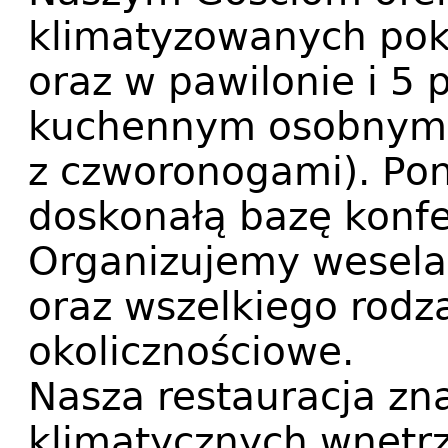
klimatyzowanych po
oraz w pawilonie i 5
kuchennym osobnym w
z czworonogami). Po
doskonałą bazę konfe
Organizujemy wesela, 
oraz wszelkiego rodz
okolicznościowe.
Nasza restauracja zna
klimatycznych wnętr