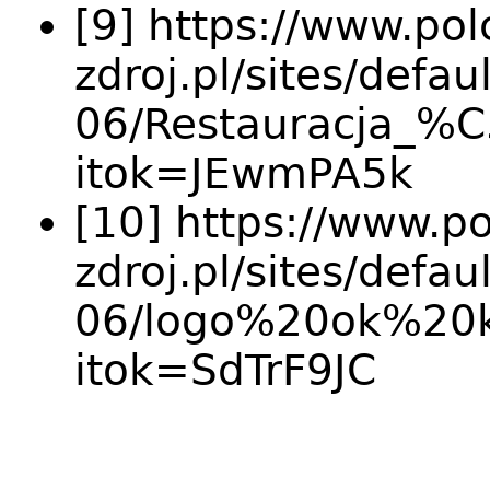
[9] https://www.pol
zdroj.pl/sites/defau
06/Restauracja_%C
itok=JEwmPA5k
[10] https://www.po
zdroj.pl/sites/defau
06/logo%20ok%20
itok=SdTrF9JC