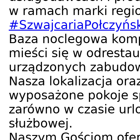
w ramach marki regi
#SzwajcariaPołczyńs
Baza noclegowa komp
mieści się w odresta
urządzonych zabudow
Nasza lokalizacja or
wyposażone pokoje sp
zarówno w czasie urlo
służbowej.
Naszym Gościom ofe