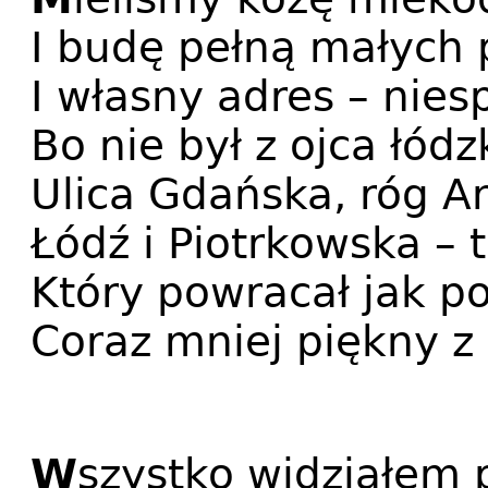
I budę pełną małych 
I własny adres – nies
Bo nie był z ojca łód
Ulica Gdańska, róg 
Łódź i Piotrkowska – t
Który powracał jak p
Coraz mniej piękny z 
W
szystko widziałem 