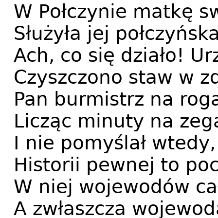
W Połczynie matkę sw
Służyła jej połczyńsk
Ach, co się działo! Ur
Czyszczono staw w z
Pan burmistrz na roga
Licząc minuty na zeg
I nie pomyślał wtedy,
Historii pewnej to po
W niej wojewodów cał
A zwłaszcza wojewod