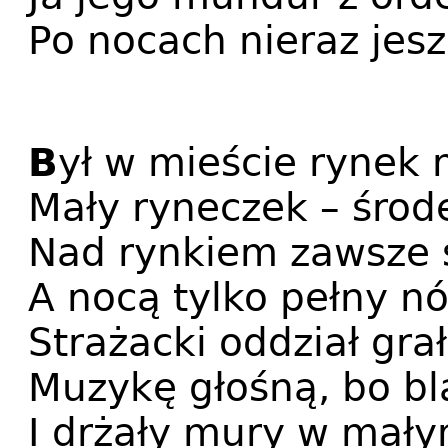
Po nocach nieraz jesz
B
ył w mieście rynek
Mały ryneczek – środ
Nad rynkiem zawsze s
A nocą tylko pełny n
Strażacki oddział gra
Muzykę głośną, bo b
I drżały mury w mał