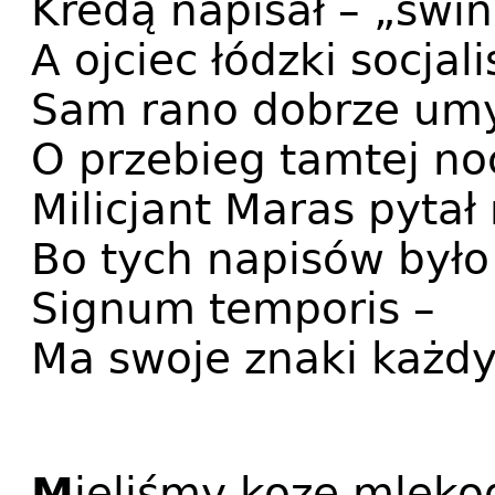
Kredą napisał – „świn
A ojciec łódzki socjali
Sam rano dobrze umy
O przebieg tamtej no
Milicjant Maras pytał 
Bo tych napisów był
Signum temporis –
Ma swoje znaki każdy
M
ieliśmy kozę mleko