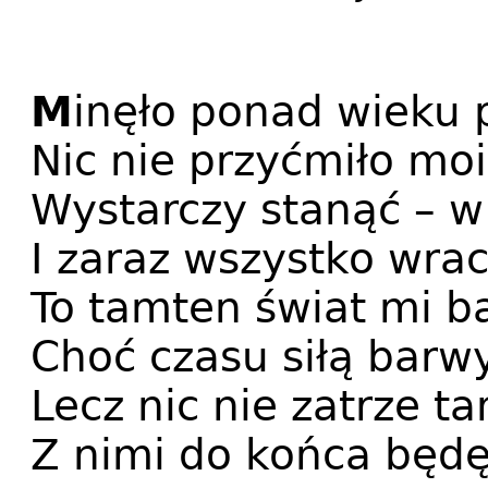
M
inęło ponad wieku p
Nic nie przyćmiło mo
Wystarczy stanąć – w
I zaraz wszystko wra
To tamten świat mi ba
Choć czasu siłą barw
Lecz nic nie zatrze t
Z nimi do końca będę