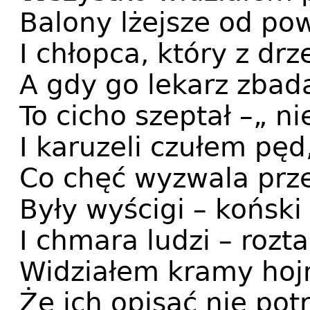
Balony lżejsze od pow
I chłopca, który z dr
A gdy go lekarz zbada
To cicho szeptał –„ ni
I karuzeli czułem pęd
Co chęć wyzwala prz
Były wyścigi – koński
I chmara ludzi – rozt
Widziałem kramy hojn
Że ich opisać nie potr