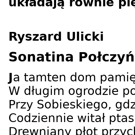
układają równie p
Ryszard Ulicki
Sonatina Połczy
J
a tamten dom pamię
W długim ogrodzie p
Przy Sobieskiego, gd
Codziennie witał ptas
Drewniany płot przyc