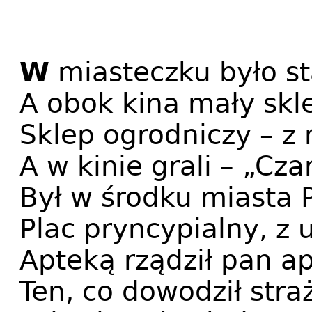
W
miasteczku było st
A obok kina mały skl
Sklep ogrodniczy – z
A w kinie grali – „Cza
Był w środku miasta 
Plac pryncypialny, z 
Apteką rządził pan ap
Ten, co dowodził stra