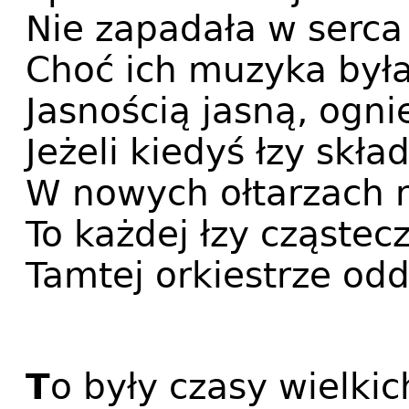
Nie zapadała w serc
Choć ich muzyka była
Jasnością jasną, og
Jeżeli kiedyś łzy skł
W nowych ołtarzach 
To każdej łzy cząstec
Tamtej orkiestrze od
T
o były czasy wielkic