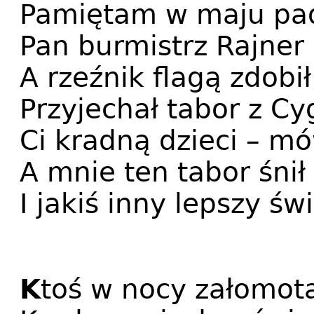
Pamiętam w maju pad
Pan burmistrz Rajner
A rzeźnik flagą zdobił
Przyjechał tabor z C
Ci kradną dzieci – mó
A mnie ten tabor śnił
I jakiś inny lepszy świ
K
toś w nocy załomota