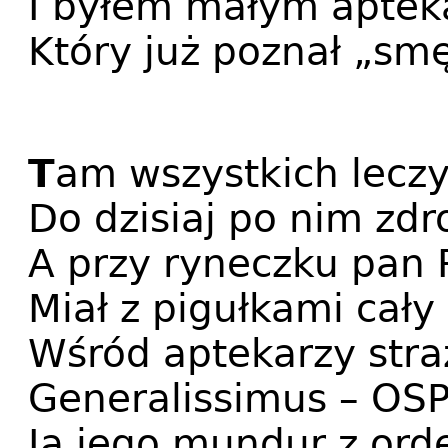
I byłem małym aptek
Który już poznał „smęt
T
am wszystkich leczy
Do dzisiaj po nim zd
A przy ryneczku pan 
Miał z pigułkami cały
Wśród aptekarzy stra
Generalissimus – OSP
Ja jego mundur z ord