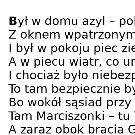
B
ył w domu azyl – po
Z oknem wpatrzonym
I był w pokoju piec zi
A w piecu wiatr, co u
I chociaż było niebez
To tam bezpiecznie by
Bo wokół sąsiad przy 
Tam Marciszonki – tu
A zaraz obok bracia G