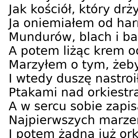
Jak kościół, który dr
Ja oniemiałem od har
Mundurów, blach i ba
A potem liżąc krem o
Marzyłem o tym, żeb
I wtedy duszę nastroi
Ptakami nad orkiestrą
A w sercu sobie zapi
Najpierwszych marze
I potem żadna już ork