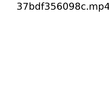
37bdf356098c.mp